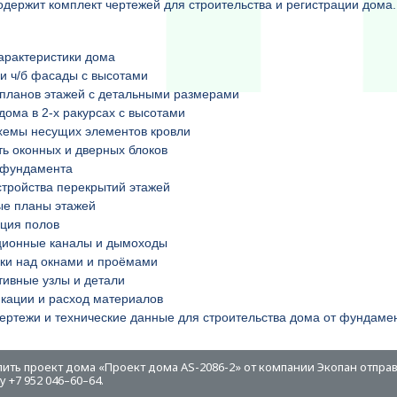
одержит комплект чертежей для строительства и регистрации дом
арактеристики дома
и ч/б фасады с высотами
планов этажей с детальными размерами
дома в 2-х ракурсах с высотами
хемы несущих элементов кровли
ь оконных и дверных блоков
 фундамента
тройства перекрытий этажей
ые планы этажей
ция полов
ционные каналы и дымоходы
ки над окнами и проёмами
тивные узлы и детали
кации и расход материалов
ертежи и технические данные для строительства дома от фундамен
пить проект дома «Проект дома AS-2086-2» от компании Экопан отправ
 +7 952 046–60–64.