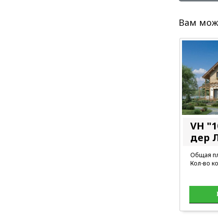
Вам мож
VH "1
дер 
Общая пл
Кол-во ко