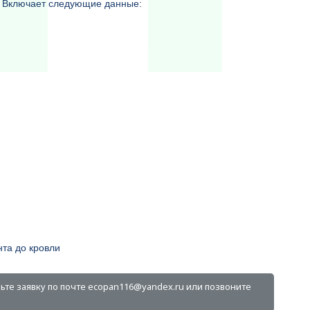
а. Включает следующие данные:
та до кровли
ьте заявку по почте ecopan116@yandex.ru или позвоните