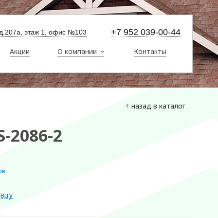
+7 952 039-00-44
 д.207а, этаж 1, офис №103
Акции
О компании
Контакты
назад в каталог
-2086-2
ов
авцу