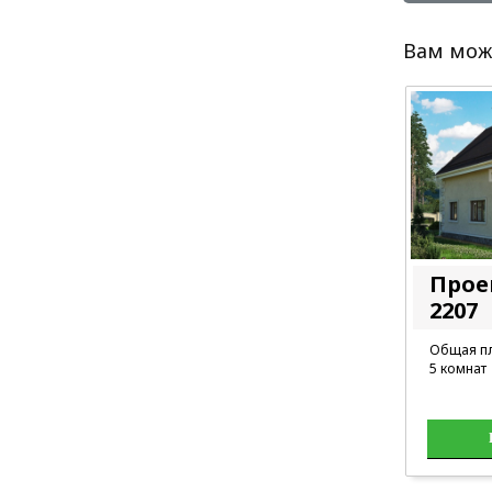
Вам мож
Прое
2207
Общая пл
5 комнат