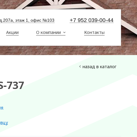
+7 952 039-00-44
 д.207а, этаж 1, офис №103
Акции
О компании
Контакты
назад в каталог
S-737
ов
авцу