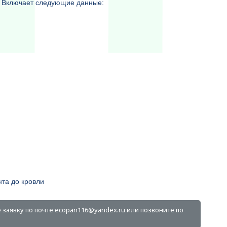
а. Включает следующие данные:
та до кровли
 заявку по почте ecopan116@yandex.ru или позвоните по