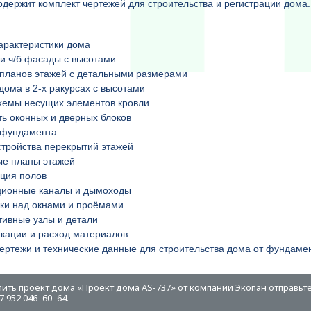
одержит комплект чертежей для строительства и регистрации дом
арактеристики дома
и ч/б фасады с высотами
планов этажей с детальными размерами
дома в 2-х ракурсах с высотами
хемы несущих элементов кровли
ь оконных и дверных блоков
 фундамента
тройства перекрытий этажей
ые планы этажей
ция полов
ционные каналы и дымоходы
ки над окнами и проёмами
тивные узлы и детали
кации и расход материалов
ертежи и технические данные для строительства дома от фундамен
пить проект дома «Проект дома AS-737» от компании Экопан отправьте
 952 046–60–64.