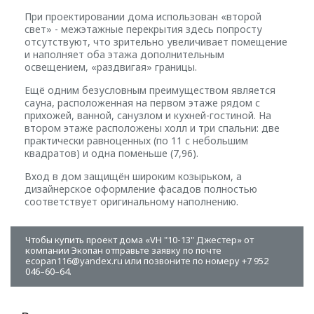
При проектировании дома использован «второй
свет» - межэтажные перекрытия здесь попросту
отсутствуют, что зрительно увеличивает помещение
и наполняет оба этажа дополнительным
освещением, «раздвигая» границы.
Ещё одним безусловным преимуществом является
сауна, расположенная на первом этаже рядом с
прихожей, ванной, санузлом и кухней-гостиной. На
втором этаже расположены холл и три спальни: две
практически равноценных (по 11 с небольшим
квадратов) и одна поменьше (7,96).
Вход в дом защищён широким козырьком, а
дизайнерское оформление фасадов полностью
соответствует оригинальному наполнению.
Чтобы купить проект дома «VH "10-13" Джестер» от
компании Экопан отправьте заявку по почте
ecopan116@yandex.ru или позвоните по номеру +7 952
046–60–64.