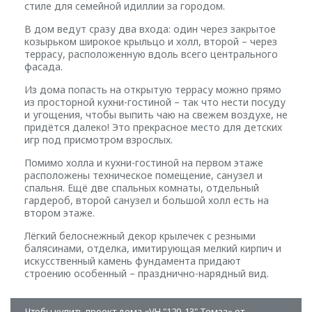
стиле для семейной идиллии за городом.
В дом ведут сразу два входа: один через закрытое
козырьком широкое крыльцо и холл, второй – через
террасу, расположенную вдоль всего центрального
фасада.
Из дома попасть на открытую террасу можно прямо
из просторной кухни-гостиной – так что нести посуду
и угощения, чтобы выпить чаю на свежем воздухе, не
придётся далеко! Это прекрасное место для детских
игр под присмотром взрослых.
Помимо холла и кухни-гостиной на первом этаже
расположены техническое помещение, санузел и
спальня. Ещё две спальных комнаты, отдельный
гардероб, второй санузел и большой холл есть на
втором этаже.
Лёгкий белоснежный декор крылечек с резными
балясинами, отделка, имитирующая мелкий кирпич и
искусственный камень фундамента придают
строению особенный – празднично-нарядный вид.
Чтобы купить проект дома «VH "120-13" Темза» от