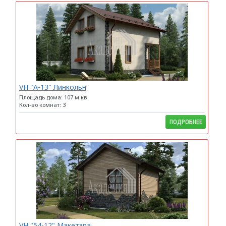
VH "А-13" Линкольн
Площадь дома: 107 м.кв.
Кол-во комнат: 3
ПОДРОБНЕЕ
VH "54-12" Макетэра